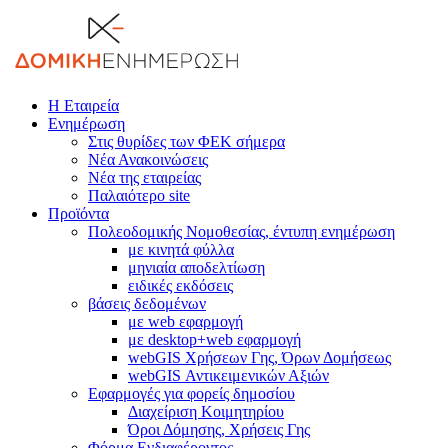
Η Εταιρεία
Ενημέρωση
Στις θυρίδες των ΦΕΚ σήμερα
Νέα Ανακοινώσεις
Νέα της εταιρείας
Παλαιότερο site
Προϊόντα
Πολεοδομικής Νομοθεσίας, έντυπη ενημέρωση
με κινητά φύλλα
μηνιαία αποδελτίωση
ειδικές εκδόσεις
βάσεις δεδομένων
με web εφαρμογή
με desktop+web εφαρμογή
webGIS Χρήσεων Γης, Όρων Δομήσεως
webGIS Αντικειμενικών Αξιών
Εφαρμογές για φορείς δημοσίου
Διαχείριση Κοιμητηρίου
Όροι Δόμησης, Χρήσεις Γης
Φόρμα Ενδιαφέροντος