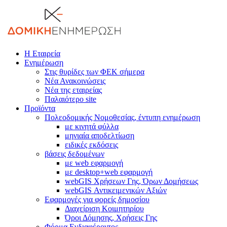
Η Εταιρεία
Ενημέρωση
Στις θυρίδες των ΦΕΚ σήμερα
Νέα Ανακοινώσεις
Νέα της εταιρείας
Παλαιότερο site
Προϊόντα
Πολεοδομικής Νομοθεσίας, έντυπη ενημέρωση
με κινητά φύλλα
μηνιαία αποδελτίωση
ειδικές εκδόσεις
βάσεις δεδομένων
με web εφαρμογή
με desktop+web εφαρμογή
webGIS Χρήσεων Γης, Όρων Δομήσεως
webGIS Αντικειμενικών Αξιών
Εφαρμογές για φορείς δημοσίου
Διαχείριση Κοιμητηρίου
Όροι Δόμησης, Χρήσεις Γης
Φόρμα Ενδιαφέροντος