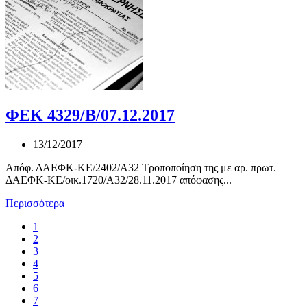
ΦΕΚ 4329/Β/07.12.2017
13/12/2017
Απόφ. ΔΑΕΦΚ-ΚΕ/2402/Α32 Τροποποίηση της με αρ. πρωτ.
ΔΑΕΦΚ-ΚΕ/οικ.1720/Α32/28.11.2017 απόφασης...
Περισσότερα
1
2
3
4
5
6
7