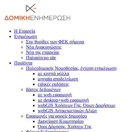
Η Εταιρεία
Ενημέρωση
Στις θυρίδες των ΦΕΚ σήμερα
Νέα Ανακοινώσεις
Νέα της εταιρείας
Παλαιότερο site
Προϊόντα
Πολεοδομικής Νομοθεσίας, έντυπη ενημέρωση
με κινητά φύλλα
μηνιαία αποδελτίωση
ειδικές εκδόσεις
βάσεις δεδομένων
με web εφαρμογή
με desktop+web εφαρμογή
webGIS Χρήσεων Γης, Όρων Δομήσεως
webGIS Αντικειμενικών Αξιών
Εφαρμογές για φορείς δημοσίου
Διαχείριση Κοιμητηρίου
Όροι Δόμησης, Χρήσεις Γης
Φόρμα Ενδιαφέροντος