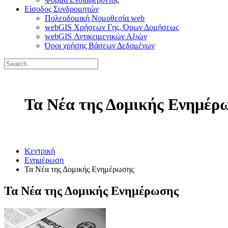
Είσοδος Συνδρομητών
Πολεοδομική Νομοθεσία web
webGIS Χρήσεων Γης, Όρων Δομήσεως
webGIS Αντικειμενικών Αξιών
Όροι χρήσης Βάσεων Δεδομένων
Τα Νέα της Δομικής Ενημέρ
Κεντρική
Ενημέρωση
Τα Νέα της Δομικής Ενημέρωσης
Τα Νέα της Δομικής Ενημέρωσης