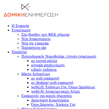
Η Εταιρεία
Ενημέρωση
Στις θυρίδες των ΦΕΚ σήμερα
Νέα Ανακοινώσεις
Νέα της εταιρείας
Παλαιότερο site
Προϊόντα
Πολεοδομικής Νομοθεσίας, έντυπη ενημέρωση
με κινητά φύλλα
μηνιαία αποδελτίωση
ειδικές εκδόσεις
βάσεις δεδομένων
με web εφαρμογή
με desktop+web εφαρμογή
webGIS Χρήσεων Γης, Όρων Δομήσεως
webGIS Αντικειμενικών Αξιών
Εφαρμογές για φορείς δημοσίου
Διαχείριση Κοιμητηρίου
Όροι Δόμησης, Χρήσεις Γης
Φόρμα Ενδιαφέροντος