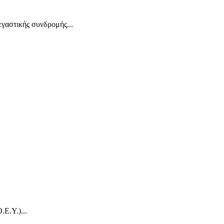
αστικής συνδρομής...
Ε.Υ.)...