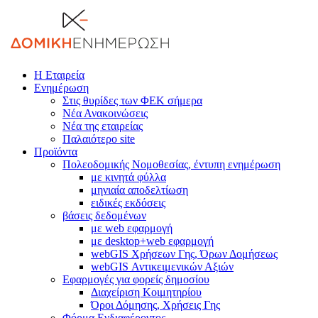
Η Εταιρεία
Ενημέρωση
Στις θυρίδες των ΦΕΚ σήμερα
Νέα Ανακοινώσεις
Νέα της εταιρείας
Παλαιότερο site
Προϊόντα
Πολεοδομικής Νομοθεσίας, έντυπη ενημέρωση
με κινητά φύλλα
μηνιαία αποδελτίωση
ειδικές εκδόσεις
βάσεις δεδομένων
με web εφαρμογή
με desktop+web εφαρμογή
webGIS Χρήσεων Γης, Όρων Δομήσεως
webGIS Αντικειμενικών Αξιών
Εφαρμογές για φορείς δημοσίου
Διαχείριση Κοιμητηρίου
Όροι Δόμησης, Χρήσεις Γης
Φόρμα Ενδιαφέροντος