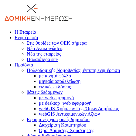
Η Εταιρεία
Ενημέρωση
Στις θυρίδες των ΦΕΚ σήμερα
Νέα Ανακοινώσεις
Νέα της εταιρείας
Παλαιότερο site
Προϊόντα
Πολεοδομικής Νομοθεσίας, έντυπη ενημέρωση
με κινητά φύλλα
μηνιαία αποδελτίωση
ειδικές εκδόσεις
βάσεις δεδομένων
με web εφαρμογή
με desktop+web εφαρμογή
webGIS Χρήσεων Γης, Όρων Δομήσεως
webGIS Αντικειμενικών Αξιών
Εφαρμογές για φορείς δημοσίου
Διαχείριση Κοιμητηρίου
Όροι Δόμησης, Χρήσεις Γης
Φόρμα Ενδιαφέροντος