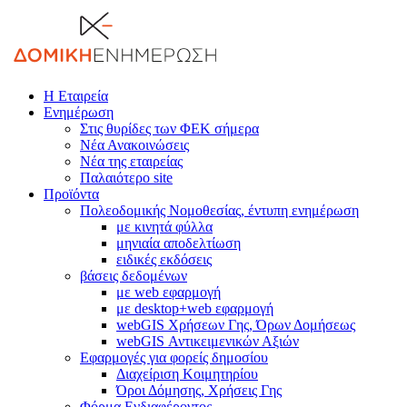
Η Εταιρεία
Ενημέρωση
Στις θυρίδες των ΦΕΚ σήμερα
Νέα Ανακοινώσεις
Νέα της εταιρείας
Παλαιότερο site
Προϊόντα
Πολεοδομικής Νομοθεσίας, έντυπη ενημέρωση
με κινητά φύλλα
μηνιαία αποδελτίωση
ειδικές εκδόσεις
βάσεις δεδομένων
με web εφαρμογή
με desktop+web εφαρμογή
webGIS Χρήσεων Γης, Όρων Δομήσεως
webGIS Αντικειμενικών Αξιών
Εφαρμογές για φορείς δημοσίου
Διαχείριση Κοιμητηρίου
Όροι Δόμησης, Χρήσεις Γης
Φόρμα Ενδιαφέροντος