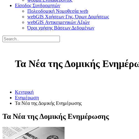
Είσοδος Συνδρομητών
Πολεοδομική Νομοθεσία web
webGIS Χρήσεων Γης, Όρων Δομήσεως
webGIS Αντικειμενικών Αξιών
Όροι χρήσης Βάσεων Δεδομένων
Τα Νέα της Δομικής Ενημέρ
Κεντρική
Ενημέρωση
Τα Νέα της Δομικής Ενημέρωσης
Τα Νέα της Δομικής Ενημέρωσης