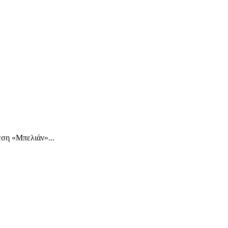
έση «Μπελιάν»...