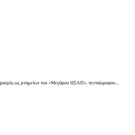
μός ως μνημείων του «Μεγάρου ΗΣΑΠ», πενταώροφου...