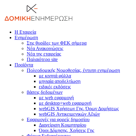
Η Εταιρεία
Ενημέρωση
Στις θυρίδες των ΦΕΚ σήμερα
Νέα Ανακοινώσεις
Νέα της εταιρείας
Παλαιότερο site
Προϊόντα
Πολεοδομικής Νομοθεσίας, έντυπη ενημέρωση
με κινητά φύλλα
μηνιαία αποδελτίωση
ειδικές εκδόσεις
βάσεις δεδομένων
με web εφαρμογή
με desktop+web εφαρμογή
webGIS Χρήσεων Γης, Όρων Δομήσεως
webGIS Αντικειμενικών Αξιών
Εφαρμογές για φορείς δημοσίου
Διαχείριση Κοιμητηρίου
Όροι Δόμησης, Χρήσεις Γης
Φόρμα Ενδιαφέροντος