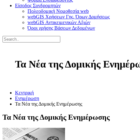
Είσοδος Συνδρομητών
Πολεοδομική Νομοθεσία web
webGIS Χρήσεων Γης, Όρων Δομήσεως
webGIS Αντικειμενικών Αξιών
Όροι χρήσης Βάσεων Δεδομένων
Τα Νέα της Δομικής Ενημέρ
Κεντρική
Ενημέρωση
Τα Νέα της Δομικής Ενημέρωσης
Τα Νέα της Δομικής Ενημέρωσης