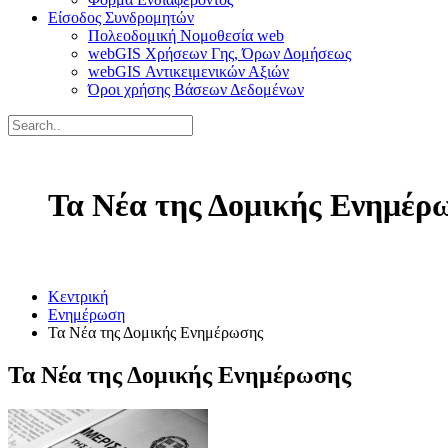
Είσοδος Συνδρομητών
Πολεοδομική Νομοθεσία web
webGIS Χρήσεων Γης, Όρων Δομήσεως
webGIS Αντικειμενικών Αξιών
Όροι χρήσης Βάσεων Δεδομένων
Τα Νέα της Δομικής Ενημέρ
Κεντρική
Ενημέρωση
Τα Νέα της Δομικής Ενημέρωσης
Τα Νέα της Δομικής Ενημέρωσης