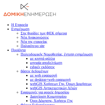
Η Εταιρεία
Ενημέρωση
Στις θυρίδες των ΦΕΚ σήμερα
Νέα Ανακοινώσεις
Νέα της εταιρείας
Παλαιότερο site
Προϊόντα
Πολεοδομικής Νομοθεσίας, έντυπη ενημέρωση
με κινητά φύλλα
μηνιαία αποδελτίωση
ειδικές εκδόσεις
βάσεις δεδομένων
με web εφαρμογή
με desktop+web εφαρμογή
webGIS Χρήσεων Γης, Όρων Δομήσεως
webGIS Αντικειμενικών Αξιών
Εφαρμογές για φορείς δημοσίου
Διαχείριση Κοιμητηρίου
Όροι Δόμησης, Χρήσεις Γης
Φόρμα Ενδιαφέροντος