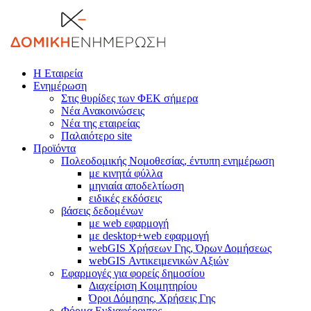
Η Εταιρεία
Ενημέρωση
Στις θυρίδες των ΦΕΚ σήμερα
Νέα Ανακοινώσεις
Νέα της εταιρείας
Παλαιότερο site
Προϊόντα
Πολεοδομικής Νομοθεσίας, έντυπη ενημέρωση
με κινητά φύλλα
μηνιαία αποδελτίωση
ειδικές εκδόσεις
βάσεις δεδομένων
με web εφαρμογή
με desktop+web εφαρμογή
webGIS Χρήσεων Γης, Όρων Δομήσεως
webGIS Αντικειμενικών Αξιών
Εφαρμογές για φορείς δημοσίου
Διαχείριση Κοιμητηρίου
Όροι Δόμησης, Χρήσεις Γης
Φόρμα Ενδιαφέροντος