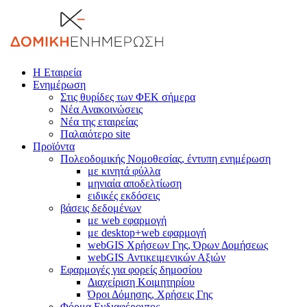
Η Εταιρεία
Ενημέρωση
Στις θυρίδες των ΦΕΚ σήμερα
Νέα Ανακοινώσεις
Νέα της εταιρείας
Παλαιότερο site
Προϊόντα
Πολεοδομικής Νομοθεσίας, έντυπη ενημέρωση
με κινητά φύλλα
μηνιαία αποδελτίωση
ειδικές εκδόσεις
βάσεις δεδομένων
με web εφαρμογή
με desktop+web εφαρμογή
webGIS Χρήσεων Γης, Όρων Δομήσεως
webGIS Αντικειμενικών Αξιών
Εφαρμογές για φορείς δημοσίου
Διαχείριση Κοιμητηρίου
Όροι Δόμησης, Χρήσεις Γης
Φόρμα Ενδιαφέροντος