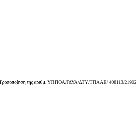
ποποίηση της αριθμ. ΥΠΠΟΑ/ΓΔΥΑ/ΔΤΥ/ΤΠΑΑΕ/ 408113/21902/27