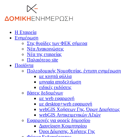
Η Εταιρεία
Ενημέρωση
Στις θυρίδες των ΦΕΚ σήμερα
Νέα Ανακοινώσεις
Νέα της εταιρείας
Παλαιότερο site
Προϊόντα
Πολεοδομικής Νομοθεσίας, έντυπη ενημέρωση
με κινητά φύλλα
μηνιαία αποδελτίωση
ειδικές εκδόσεις
βάσεις δεδομένων
με web εφαρμογή
με desktop+web εφαρμογή
webGIS Χρήσεων Γης, Όρων Δομήσεως
webGIS Αντικειμενικών Αξιών
Εφαρμογές για φορείς δημοσίου
Διαχείριση Κοιμητηρίου
Όροι Δόμησης, Χρήσεις Γης
Φόρμα Ενδιαφέροντος