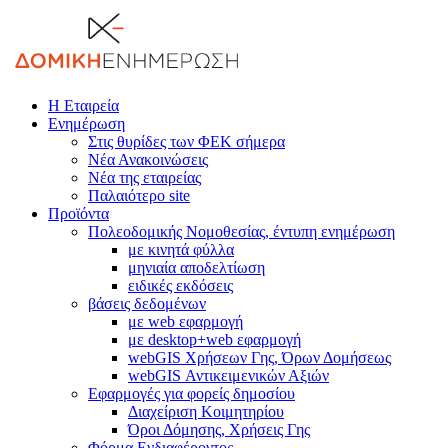
Η Εταιρεία
Ενημέρωση
Στις θυρίδες των ΦΕΚ σήμερα
Νέα Ανακοινώσεις
Νέα της εταιρείας
Παλαιότερο site
Προϊόντα
Πολεοδομικής Νομοθεσίας, έντυπη ενημέρωση
με κινητά φύλλα
μηνιαία αποδελτίωση
ειδικές εκδόσεις
βάσεις δεδομένων
με web εφαρμογή
με desktop+web εφαρμογή
webGIS Χρήσεων Γης, Όρων Δομήσεως
webGIS Αντικειμενικών Αξιών
Εφαρμογές για φορείς δημοσίου
Διαχείριση Κοιμητηρίου
Όροι Δόμησης, Χρήσεις Γης
Φόρμα Ενδιαφέροντος