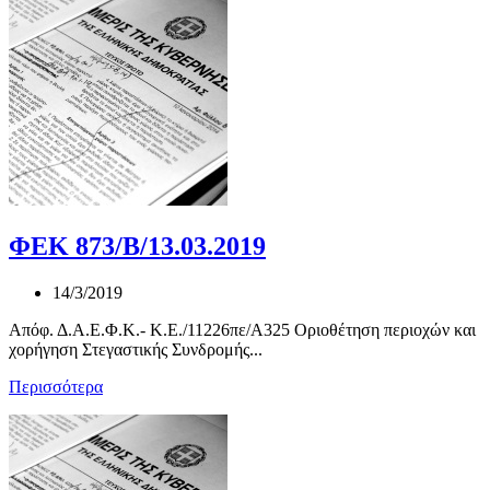
ΦΕΚ 873/Β/13.03.2019
14/3/2019
Απόφ. Δ.Α.Ε.Φ.Κ.- Κ.Ε./11226πε/Α325 Οριοθέτηση περιοχών και
χορήγηση Στεγαστικής Συνδρομής...
Περισσότερα