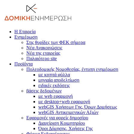
Η Εταιρεία
Ενημέρωση
Στις θυρίδες των ΦΕΚ σήμερα
Νέα Ανακοινώσεις
Νέα της εταιρείας
Παλαιότερο site
Προϊόντα
Πολεοδομικής Νομοθεσίας, έντυπη ενημέρωση
με κινητά φύλλα
μηνιαία αποδελτίωση
ειδικές εκδόσεις
βάσεις δεδομένων
με web εφαρμογή
με desktop+web εφαρμογή
webGIS Χρήσεων Γης, Όρων Δομήσεως
webGIS Αντικειμενικών Αξιών
Εφαρμογές για φορείς δημοσίου
Διαχείριση Κοιμητηρίου
Όροι Δόμησης, Χρήσεις Γης
Φόρμα Ενδιαφέροντος