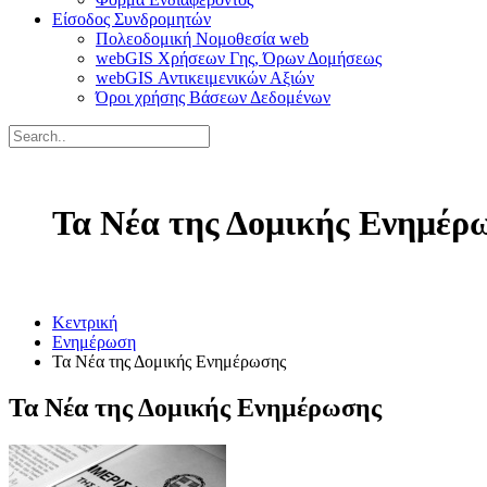
Είσοδος Συνδρομητών
Πολεοδομική Νομοθεσία web
webGIS Χρήσεων Γης, Όρων Δομήσεως
webGIS Αντικειμενικών Αξιών
Όροι χρήσης Βάσεων Δεδομένων
Τα Νέα της Δομικής Ενημέρ
Κεντρική
Ενημέρωση
Τα Νέα της Δομικής Ενημέρωσης
Τα Νέα της Δομικής Ενημέρωσης