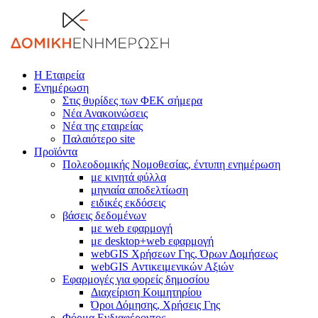
Η Εταιρεία
Ενημέρωση
Στις θυρίδες των ΦΕΚ σήμερα
Νέα Ανακοινώσεις
Νέα της εταιρείας
Παλαιότερο site
Προϊόντα
Πολεοδομικής Νομοθεσίας, έντυπη ενημέρωση
με κινητά φύλλα
μηνιαία αποδελτίωση
ειδικές εκδόσεις
βάσεις δεδομένων
με web εφαρμογή
με desktop+web εφαρμογή
webGIS Χρήσεων Γης, Όρων Δομήσεως
webGIS Αντικειμενικών Αξιών
Εφαρμογές για φορείς δημοσίου
Διαχείριση Κοιμητηρίου
Όροι Δόμησης, Χρήσεις Γης
Φόρμα Ενδιαφέροντος