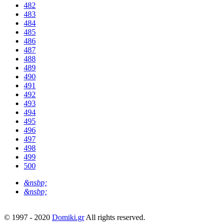
482
483
484
485
486
487
488
489
490
491
492
493
494
495
496
497
498
499
500
&nsbp;
&nsbp;
© 1997 - 2020
Domiki.gr
All rights reserved.