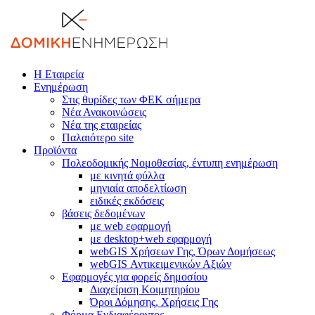
Η Εταιρεία
Ενημέρωση
Στις θυρίδες των ΦΕΚ σήμερα
Νέα Ανακοινώσεις
Νέα της εταιρείας
Παλαιότερο site
Προϊόντα
Πολεοδομικής Νομοθεσίας, έντυπη ενημέρωση
με κινητά φύλλα
μηνιαία αποδελτίωση
ειδικές εκδόσεις
βάσεις δεδομένων
με web εφαρμογή
με desktop+web εφαρμογή
webGIS Χρήσεων Γης, Όρων Δομήσεως
webGIS Αντικειμενικών Αξιών
Εφαρμογές για φορείς δημοσίου
Διαχείριση Κοιμητηρίου
Όροι Δόμησης, Χρήσεις Γης
Φόρμα Ενδιαφέροντος