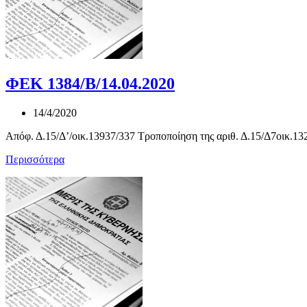
ΦΕΚ 1384/Β/14.04.2020
14/4/2020
Απόφ. Δ.15/Δ’/οικ.13937/337 Τροποποίηση της αριθ. Δ.15/Δ7οικ.132
Περισσότερα