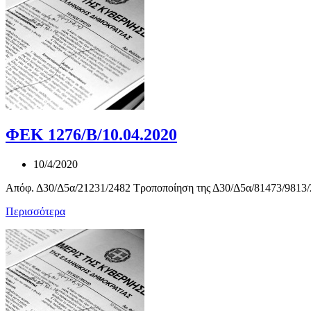
ΦΕΚ 1276/Β/10.04.2020
10/4/2020
Απόφ. Δ30/Δ5α/21231/2482 Τροποποίηση της Δ30/Δ5α/81473/9813/20
Περισσότερα