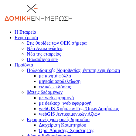
Η Εταιρεία
Ενημέρωση
Στις θυρίδες των ΦΕΚ σήμερα
Νέα Ανακοινώσεις
Νέα της εταιρείας
Παλαιότερο site
Προϊόντα
Πολεοδομικής Νομοθεσίας, έντυπη ενημέρωση
με κινητά φύλλα
μηνιαία αποδελτίωση
ειδικές εκδόσεις
βάσεις δεδομένων
με web εφαρμογή
με desktop+web εφαρμογή
webGIS Χρήσεων Γης, Όρων Δομήσεως
webGIS Αντικειμενικών Αξιών
Εφαρμογές για φορείς δημοσίου
Διαχείριση Κοιμητηρίου
Όροι Δόμησης, Χρήσεις Γης
Φόρμα Ενδιαφέροντος