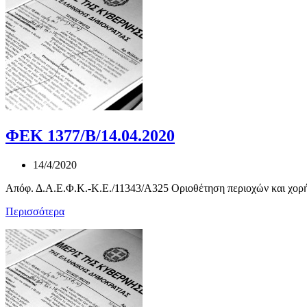
ΦΕΚ 1377/Β/14.04.2020
14/4/2020
Απόφ. Δ.Α.Ε.Φ.Κ.-Κ.Ε./11343/Α325 Οριοθέτηση περιοχών και χορή
Περισσότερα