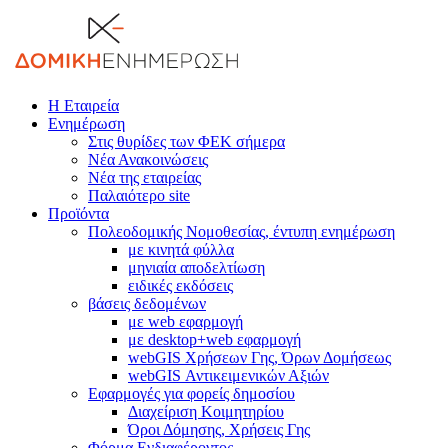
Η Εταιρεία
Ενημέρωση
Στις θυρίδες των ΦΕΚ σήμερα
Νέα Ανακοινώσεις
Νέα της εταιρείας
Παλαιότερο site
Προϊόντα
Πολεοδομικής Νομοθεσίας, έντυπη ενημέρωση
με κινητά φύλλα
μηνιαία αποδελτίωση
ειδικές εκδόσεις
βάσεις δεδομένων
με web εφαρμογή
με desktop+web εφαρμογή
webGIS Χρήσεων Γης, Όρων Δομήσεως
webGIS Αντικειμενικών Αξιών
Εφαρμογές για φορείς δημοσίου
Διαχείριση Κοιμητηρίου
Όροι Δόμησης, Χρήσεις Γης
Φόρμα Ενδιαφέροντος