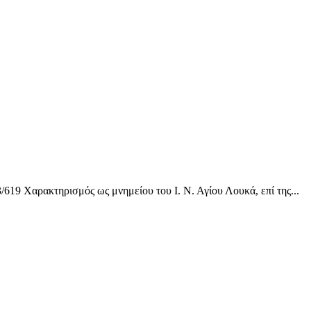
ακτηρισμός ως μνημείου του Ι. Ν. Αγίου Λουκά, επί της...