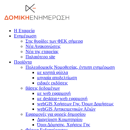
Η Εταιρεία
Ενημέρωση
Στις θυρίδες των ΦΕΚ σήμερα
Νέα Ανακοινώσεις
Νέα της εταιρείας
Παλαιότερο site
Προϊόντα
Πολεοδομικής Νομοθεσίας, έντυπη ενημέρωση
με κινητά φύλλα
μηνιαία αποδελτίωση
ειδικές εκδόσεις
βάσεις δεδομένων
με web εφαρμογή
με desktop+web εφαρμογή
webGIS Χρήσεων Γης, Όρων Δομήσεως
webGIS Αντικειμενικών Αξιών
Εφαρμογές για φορείς δημοσίου
Διαχείριση Κοιμητηρίου
Όροι Δόμησης, Χρήσεις Γης
Φόρμα Ενδιαφέροντος