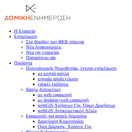
Η Εταιρεία
Ενημέρωση
Στις θυρίδες των ΦΕΚ σήμερα
Νέα Ανακοινώσεις
Νέα της εταιρείας
Παλαιότερο site
Προϊόντα
Πολεοδομικής Νομοθεσίας, έντυπη ενημέρωση
με κινητά φύλλα
μηνιαία αποδελτίωση
ειδικές εκδόσεις
βάσεις δεδομένων
με web εφαρμογή
με desktop+web εφαρμογή
webGIS Χρήσεων Γης, Όρων Δομήσεως
webGIS Αντικειμενικών Αξιών
Εφαρμογές για φορείς δημοσίου
Διαχείριση Κοιμητηρίου
Όροι Δόμησης, Χρήσεις Γης
Φόρμα Ενδιαφέροντος