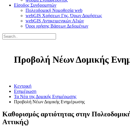
Είσοδος Συνδρομητών
Πολεοδομική Νομοθεσία web
webGIS Χρήσεων Γης, Όρων Δομήσεως
webGIS Αντικειμενικών Αξιών
Όροι χρήσης Βάσεων Δεδομένων
Προβολή Νέων Δομικής Ενη
Κεντρική
Ενημέρωση
Τα Νέα της Δομικής Ενημέρωσης
Προβολή Νέων Δομικής Ενημέρωσης
Καθορισμός αρτιότητας στην Πολεοδομικ
Αττικής)