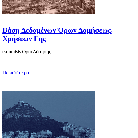
Βάση Δεδομένων Όρων Δομήσεως,
Χρήσεων Γης
e-domisis Όροι Δόμησης
Περισσότερα