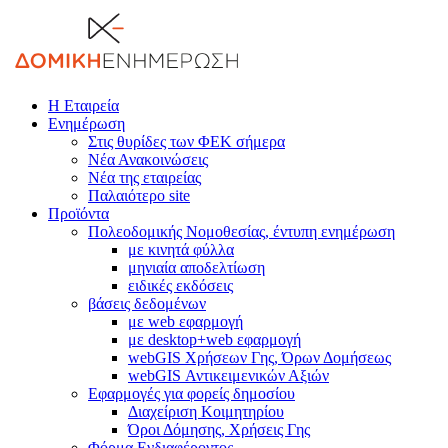
Η Εταιρεία
Ενημέρωση
Στις θυρίδες των ΦΕΚ σήμερα
Νέα Ανακοινώσεις
Νέα της εταιρείας
Παλαιότερο site
Προϊόντα
Πολεοδομικής Νομοθεσίας, έντυπη ενημέρωση
με κινητά φύλλα
μηνιαία αποδελτίωση
ειδικές εκδόσεις
βάσεις δεδομένων
με web εφαρμογή
με desktop+web εφαρμογή
webGIS Χρήσεων Γης, Όρων Δομήσεως
webGIS Αντικειμενικών Αξιών
Εφαρμογές για φορείς δημοσίου
Διαχείριση Κοιμητηρίου
Όροι Δόμησης, Χρήσεις Γης
Φόρμα Ενδιαφέροντος