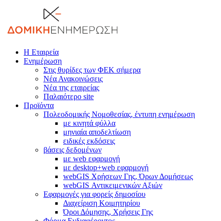
Η Εταιρεία
Ενημέρωση
Στις θυρίδες των ΦΕΚ σήμερα
Νέα Ανακοινώσεις
Νέα της εταιρείας
Παλαιότερο site
Προϊόντα
Πολεοδομικής Νομοθεσίας, έντυπη ενημέρωση
με κινητά φύλλα
μηνιαία αποδελτίωση
ειδικές εκδόσεις
βάσεις δεδομένων
με web εφαρμογή
με desktop+web εφαρμογή
webGIS Χρήσεων Γης, Όρων Δομήσεως
webGIS Αντικειμενικών Αξιών
Εφαρμογές για φορείς δημοσίου
Διαχείριση Κοιμητηρίου
Όροι Δόμησης, Χρήσεις Γης
Φόρμα Ενδιαφέροντος