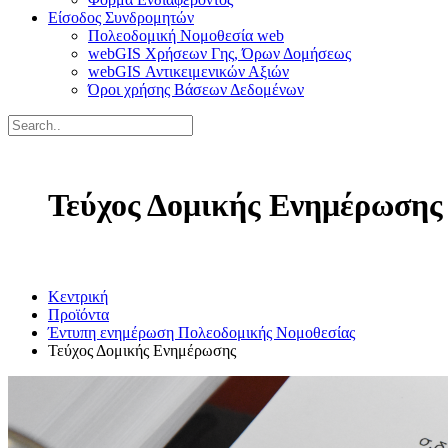
Είσοδος Συνδρομητών
Πολεοδομική Νομοθεσία web
webGIS Χρήσεων Γης, Όρων Δομήσεως
webGIS Αντικειμενικών Αξιών
Όροι χρήσης Βάσεων Δεδομένων
Τεύχος Δομικής Ενημέρωσης
Κεντρική
Προϊόντα
Έντυπη ενημέρωση Πολεοδομικής Νομοθεσίας
Τεύχος Δομικής Ενημέρωσης