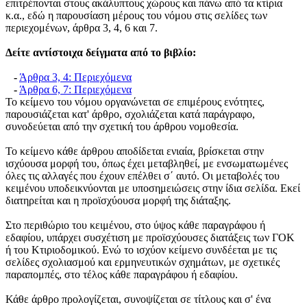
επιτρέπονται στους ακάλυπτους χώρους και πάνω από τα κτίρια
κ.α., εδώ η παρουσίαση μέρους του νόμου στις σελίδες των
περιεχομένων, άρθρα 3, 4, 6 και 7.
Δείτε αντίστοιχα δείγματα από το βιβλίο:
-
Άρθρα 3, 4: Περιεχόμενα
-
Άρθρα 6, 7: Περιεχόμενα
Το κείμενο του νόμου οργανώνεται σε επιμέρους ενότητες,
παρουσιάζεται κατ' άρθρο, σχολιάζεται κατά παράγραφο,
συνοδεύεται από την σχετική του άρθρου νομοθεσία.
Το κείμενο κάθε άρθρου αποδίδεται ενιαία, βρίσκεται στην
ισχύουσα μορφή του, όπως έχει μεταβληθεί, με ενσωματωμένες
όλες τις αλλαγές που έχουν επέλθει σ΄ αυτό. Οι μεταβολές του
κειμένου υποδεικνύονται με υποσημειώσεις στην ίδια σελίδα. Εκεί
διατηρείται και η προϊσχύουσα μορφή της διάταξης.
Στο περιθώριο του κειμένου, στο ύψος κάθε παραγράφου ή
εδαφίου, υπάρχει συσχέτιση με προϊσχύουσες διατάξεις των ΓΟΚ
ή του Κτιριοδομικού. Ενώ το ισχύον κείμενο συνδέεται με τις
σελίδες σχολιασμού και ερμηνευτικών σχημάτων, με σχετικές
παραπομπές, στο τέλος κάθε παραγράφου ή εδαφίου.
Κάθε άρθρο προλογίζεται, συνοψίζεται σε τίτλους και σ' ένα