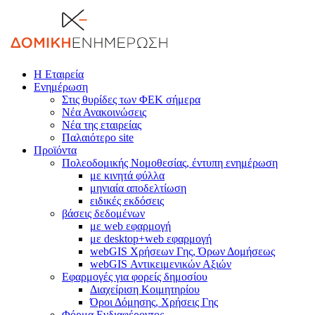
Η Εταιρεία
Ενημέρωση
Στις θυρίδες των ΦΕΚ σήμερα
Νέα Ανακοινώσεις
Νέα της εταιρείας
Παλαιότερο site
Προϊόντα
Πολεοδομικής Νομοθεσίας, έντυπη ενημέρωση
με κινητά φύλλα
μηνιαία αποδελτίωση
ειδικές εκδόσεις
βάσεις δεδομένων
με web εφαρμογή
με desktop+web εφαρμογή
webGIS Χρήσεων Γης, Όρων Δομήσεως
webGIS Αντικειμενικών Αξιών
Εφαρμογές για φορείς δημοσίου
Διαχείριση Κοιμητηρίου
Όροι Δόμησης, Χρήσεις Γης
Φόρμα Ενδιαφέροντος