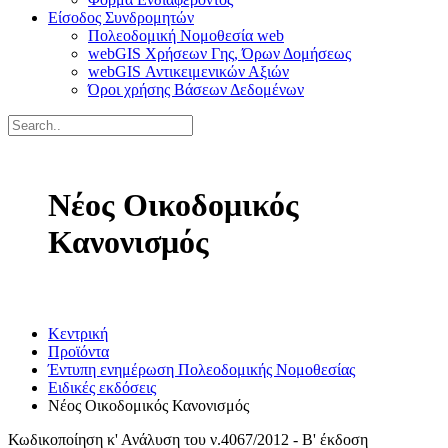
Είσοδος Συνδρομητών
Πολεοδομική Νομοθεσία web
webGIS Χρήσεων Γης, Όρων Δομήσεως
webGIS Αντικειμενικών Αξιών
Όροι χρήσης Βάσεων Δεδομένων
Νέος Οικοδομικός
Κανονισμός
Κεντρική
Προϊόντα
Έντυπη ενημέρωση Πολεοδομικής Νομοθεσίας
Ειδικές εκδόσεις
Νέος Οικοδομικός Κανονισμός
Κωδικοποίηση κ' Ανάλυση του ν.4067/2012 - Β' έκδοση