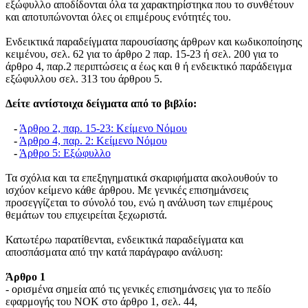
εξώφυλλο αποδίδονται όλα τα χαρακτηρίστηκα που το συνθέτουν
και αποτυπώνονται όλες οι επιμέρους ενότητές του.
Ενδεικτικά παραδείγματα παρουσίασης άρθρων και κωδικοποίησης
κειμένου, σελ. 62 για το άρθρο 2 παρ. 15-23 ή σελ. 200 για το
άρθρο 4, παρ.2 περιπτώσεις α έως και θ ή ενδεικτικό παράδειγμα
εξώφυλλου σελ. 313 του άρθρου 5.
Δείτε αντίστοιχα δείγματα από το βιβλίο:
-
Άρθρο 2, παρ. 15-23: Κείμενο Νόμου
-
Άρθρο 4, παρ. 2: Κείμενο Νόμου
-
Άρθρο 5: Εξώφυλλο
Τα σχόλια και τα επεξηγηματικά σκαριφήματα ακολουθούν το
ισχύον κείμενο κάθε άρθρου. Με γενικές επισημάνσεις
προσεγγίζεται το σύνολό του, ενώ η ανάλυση των επιμέρους
θεμάτων του επιχειρείται ξεχωριστά.
Κατωτέρω παρατίθενται, ενδεικτικά παραδείγματα και
αποσπάσματα από την κατά παράγραφο ανάλυση:
Άρθρο 1
- ορισμένα σημεία από τις γενικές επισημάνσεις για το πεδίο
εφαρμογής του ΝΟΚ στο άρθρο 1, σελ. 44,