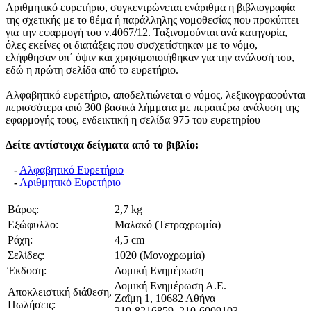
Aριθμητικό ευρετήριο, συγκεντρώνεται ενάριθμα η βιβλιογραφία
της σχετικής με το θέμα ή παράλληλης νομοθεσίας που προκύπτει
για την εφαρμογή του ν.4067/12. Ταξινομούνται ανά κατηγορία,
όλες εκείνες οι διατάξεις που συσχετίστηκαν με το νόμο,
ελήφθησαν υπ΄ όψιν και χρησιμοποιήθηκαν για την ανάλυσή του,
εδώ η πρώτη σελίδα από το ευρετήριο.
Aλφαβητικό ευρετήριο, αποδελτιώνεται ο νόμος, λεξικογραφούνται
περισσότερα από 300 βασικά λήμματα με περαιτέρω ανάλυση της
εφαρμογής τους, ενδεικτική η σελίδα 975 του ευρετηρίου
Δείτε αντίστοιχα δείγματα από το βιβλίο:
-
Αλφαβητικό Ευρετήριο
-
Αριθμητικό Ευρετήριο
Βάρος:
2,7 kg
Εξώφυλλο:
Μαλακό (Τετραχρωμία)
Ράχη:
4,5 cm
Σελίδες:
1020 (Μονοχρωμία)
Έκδοση:
Δομική Ενημέρωση
Δομική Ενημέρωση Α.Ε.
Αποκλειστική διάθεση,
Ζαΐμη 1, 10682 Αθήνα
Πωλήσεις:
210-8216859, 210-6009103