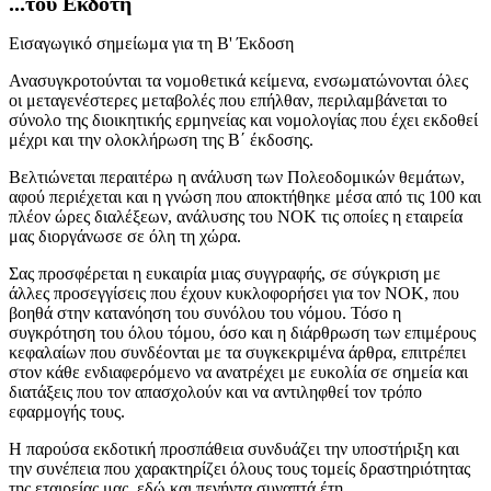
...του Εκδότη
Εισαγωγικό σημείωμα για τη Β' Έκδοση
Ανασυγκροτούνται τα νομοθετικά κείμενα, ενσωματώνονται όλες
οι μεταγενέστερες μεταβολές που επήλθαν, περιλαμβάνεται το
σύνολο της διοικητικής ερμηνείας και νομολογίας που έχει εκδοθεί
μέχρι και την ολοκλήρωση της Β΄ έκδοσης.
Βελτιώνεται περαιτέρω η ανάλυση των Πολεοδομικών θεμάτων,
αφού περιέχεται και η γνώση που αποκτήθηκε μέσα από τις 100 και
πλέον ώρες διαλέξεων, ανάλυσης του ΝΟΚ τις οποίες η εταιρεία
μας διοργάνωσε σε όλη τη χώρα.
Σας προσφέρεται η ευκαιρία μιας συγγραφής, σε σύγκριση με
άλλες προσεγγίσεις που έχουν κυκλοφορήσει για τον ΝΟΚ, που
βοηθά στην κατανόηση του συνόλου του νόμου. Τόσο η
συγκρότηση του όλου τόμου, όσο και η διάρθρωση των επιμέρους
κεφαλαίων που συνδέονται με τα συγκεκριμένα άρθρα, επιτρέπει
στον κάθε ενδιαφερόμενο να ανατρέχει με ευκολία σε σημεία και
διατάξεις που τον απασχολούν και να αντιληφθεί τον τρόπο
εφαρμογής τους.
Η παρούσα εκδοτική προσπάθεια συνδυάζει την υποστήριξη και
την συνέπεια που χαρακτηρίζει όλους τους τομείς δραστηριότητας
της εταιρείας μας, εδώ και πενήντα συναπτά έτη.