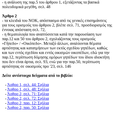
- η ανάλυση της παρ.5 του άρθρου 1, εξετάζοντας τα βασικά
πολεοδομικά μεγέθη, σελ. 48
Άρθρο 2
- τα κλειδιά του ΝΟΚ, απόσπασμα από τις γενικές επισημάνσεις
για τους ορισμούς του άρθρου 2, βλέπε σελ. 71, προσδιορισμός της
έννοιας απόσταση σελ. 72,
- η θεματολογία που αναπτύσσεται κατά την παρουσίαση των
παρ.12 και 50 του άρθρου 2, σχολιάζοντας τους ορισμούς
«Γήπεδο» / «Οικόπεδο». Μεταξύ άλλων, αναλύονται θέματα
αρτιότητας και κατατμήσεων των εκτός σχεδίου γηπέδων, καθώς
και των εντός σχεδίου και εντός οικισμών οικοπέδων, εδώ για την
παρ.12, περίπτωση δόμησης ομόρων γηπέδων του ίδιου ιδιοκτήτη
που δεν είναι άρτια, σελ. 93, ενώ για την παρ.50, περίπτωση
αρτιότητας σε οικισμούς προ '23, σελ. 146
Δείτε αντίστοιχα δείγματα από το βιβλίο:
-
Άρθρο 1, σελ. 44: Σχόλια
-
Άρθρο 1, σελ. 48: Σχόλια
-
Άρθρο 2, σελ. 71: Σχόλια
-
Άρθρο 2, σελ. 72: Σχόλια
-
Άρθρο 2, παρ. 12: Σχόλια
-
Άρθρο 2, παρ. 50: Σχόλια