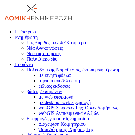
Η Εταιρεία
Ενημέρωση
Στις θυρίδες των ΦΕΚ σήμερα
Νέα Ανακοινώσεις
Νέα της εταιρείας
Παλαιότερο site
Προϊόντα
Πολεοδομικής Νομοθεσίας, έντυπη ενημέρωση
με κινητά φύλλα
μηνιαία αποδελτίωση
ειδικές εκδόσεις
βάσεις δεδομένων
με web εφαρμογή
με desktop+web εφαρμογή
webGIS Χρήσεων Γης, Όρων Δομήσεως
webGIS Αντικειμενικών Αξιών
Εφαρμογές για φορείς δημοσίου
Διαχείριση Κοιμητηρίου
Όροι Δόμησης, Χρήσεις Γης
Φόρμα Ενδιαφέροντος