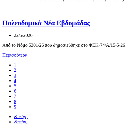
Πολεοδομικά Νέα Εβδομάδας
22/5/2026
Από το Νόμο 5301/26 που δημοσιεύθηκε στο ΦΕΚ-74/Α/15-5-26
Περισσότερα
1
2
3
4
5
6
7
8
9
&nsbp;
&nsbp;